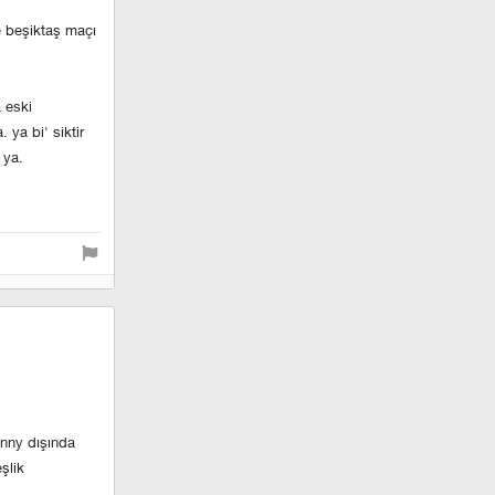
 beşiktaş maçı
a eski
 ya bi' siktir
 ya.
anny dışında
şlik