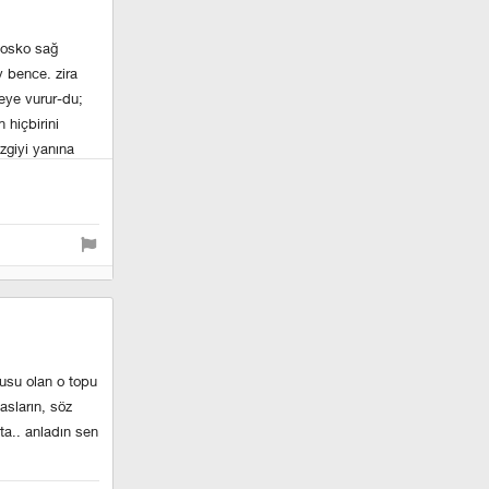
losko sağ
 bence. zira
eye vurur-du;
 hiçbirini
zgiyi yanına
ha oyuncusu
ği başka
adar esasında
yet kendinden
usu olan o topu
asların, söz
ta.. anladın sen
u rahatlıkla