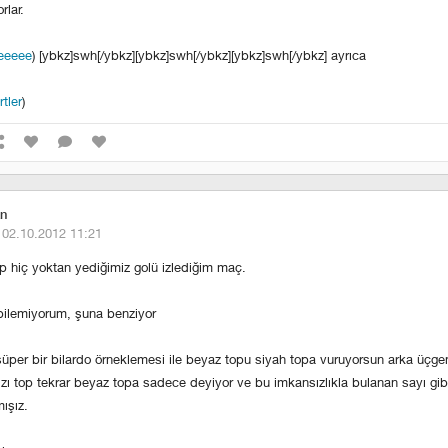
rlar.
eeeeee
) [ybkz]swh[/ybkz][ybkz]swh[/ybkz][ybkz]swh[/ybkz] ayrıca
tler
)
n
·
02.10.2012 11:21
 hiç yoktan yediğimiz golü izlediğim maç.
bilemiyorum, şuna benziyor
süper bir bilardo örneklemesi ile beyaz topu siyah topa vuruyorsun arka üçge
ızı top tekrar beyaz topa sadece deyiyor ve bu imkansızlıkla bulanan sayı gibi 
ışız.