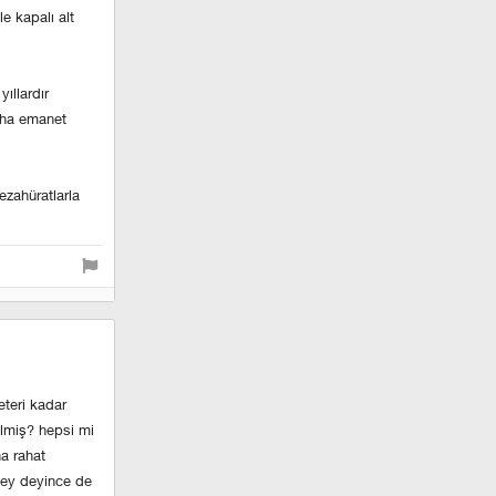
le kapalı alt
ıllardır
laha emanet
ezahüratlarla
eteri kadar
lmiş? hepsi mi
a rahat
bişey deyince de