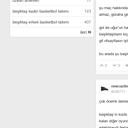
özkan arseven
17
şu maç hakkında 
beşiktaş kadın basketbol takımı
123
almaz, günaha gi
beşiktaş erkek basketbol takımı
407
gol de uğur'un ha
ileri
beşiktaşlıların k
git ofsayttasın iş
bu arada şu başlı
0
0
newcastle
#230717 
çok önemli dersle
beşiktaş'ın kısıt
kalan diğer oyunc
edebilseydi fern