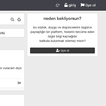
giriş
üye ol
neden bekliyorsun?
bu sözlük, duygu ve düşüncelerini özgürce
paylaştığın bir platform, hislerini tercüme eden
kötü
özgür bilgi kaynağıdır.
katkıda bulunmak istemez misin?
üye ol
yor vuracam diye