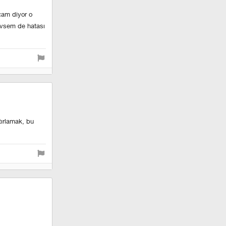
rcam diyor o
evsem de hatası
tırlamak, bu