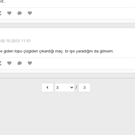
iz..
·
02.10.2012 11:51
e giden topu çizgiden çıkardığı maç. bi işe yaradığını da görsem.
/
3