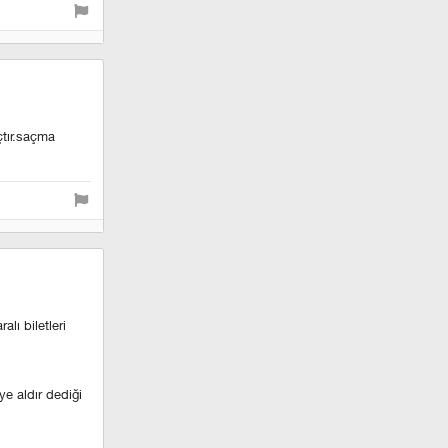
 azından ismail
n dönüşü de ayrı
i yapıyor ama
ız. belki kulağa
çtır.saçma
eği bu.
 arkasında
 beşiktaş bu
3 sene içinde
diyorum.
lı biletleri
alarca kez
iye aldır dediği