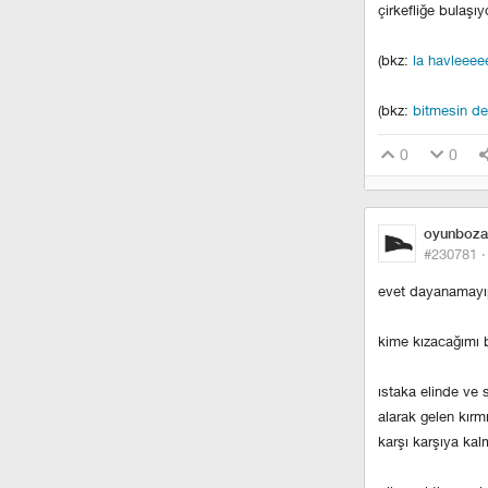
çirkefliğe bulaşıyo
(bkz:
la havleee
(bkz:
bitmesin der
0
0
oyunboza
#230781 
evet dayanamayıp
kime kızacağımı 
ıstaka elinde ve 
alarak gelen kırm
karşı karşıya kalm