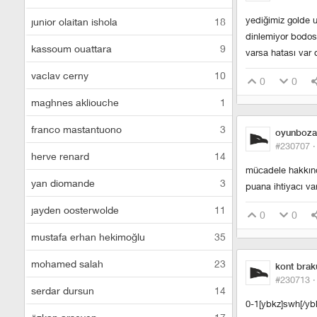
yediğimiz golde u
junior olaitan ishola
18
dinlemiyor bodos
kassoum ouattara
9
varsa hatası var
vaclav cerny
10
0
0
maghnes akliouche
1
franco mastantuono
3
oyunboza
#230707 
herve renard
14
mücadele hakkınd
yan diomande
3
puana ihtiyacı va
jayden oosterwolde
11
0
0
mustafa erhan hekimoğlu
35
mohamed salah
23
kont brak
#230713 
serdar dursun
14
0-1[ybkz]swh[/y