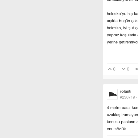
holosko'yu hiç k
açıkta bugün çok
holosko, iyi şut 
çapraz koşularla d
yerine getiremiyo
aldığında pas bil
yaratmıştı, zira
oyunculardan be
0
0
hasan türk
ilk kez izledim, 
rölanti
#230719 
ama bu çocukta fa
emin. olacak ben
4 metre baraj ku
uzaklaştıramayan 
uğur boral
konusu pasların d
onu sözlük.
son derece dağın