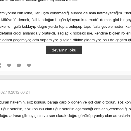
atmıyorum işin içine, ileri uçta oynamadığı sürece de asla katmayacağım. "ho
 kötüydü" demek, "ali tandoğan bugün iyi oyun kuramadı" demek gibi bir şey
çeker-di; golü koklayıp doğru yerde topla buluşup topu fazla gevelemeden kal
efansı ciddi anlamda yıpratır-dı. sağ açık holosko ise, kendine biçilen rollerin
r. adam geçemiyor, orta yapamıyor, çizgide dikine gidemiyor, onu da geçtim çi
e veremiyor.
mircea lucescu
,
daniel gabriel pancu
'dan ileri dönük bir orta sa
devamını oku
 pancu oyun zekası çok yüksek bir oyuncuydu ama aynı durumda aynı verimlili
kleyemeyiz diye düşünüyorum.
şahsen beni çok heyecanlandırdı. a takım tecrübesi
erkan kaş
ya da
kadir arı
k
·
02.10.2012 00:24
rklı bir şey var. top ayağında sırıtmıyor bir kere; topu ayağına aldığında ga
ce.
rduran hakemin, söz konusu baraja çarpıp dönen ve gol olan o topun, söz kon
uğur boral'ın, söz konusu olan uğur boral'ın açamadığı ortaların,veremediği p
oğru adrese gitmeyişinin ve son olarak doğru gözüküp yanlış olan adreslerin 
ıktı kafası. kalemizde ve karşı kalede solumuzdan gelişen her pozisyonda bun