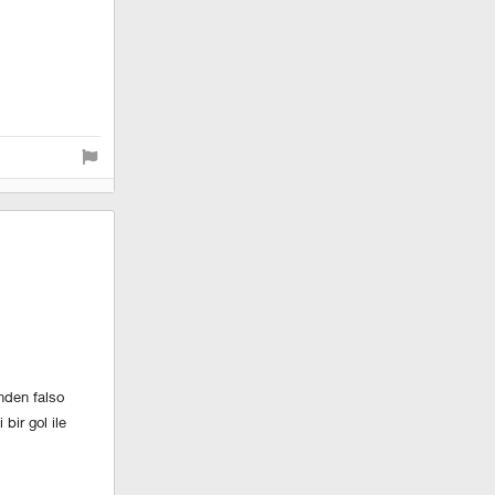
nden falso
bir gol ile