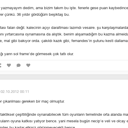
yazmayayım dedim, ama bizim takım bu işte. fenerle gese puan kaybedince
rer çünkü. 36 yıldır gördüğüm beşiktaş bu.
tası falan değil. kalecinin açıyı daraltması lazımdı vesaire. şu karşılaşmalard
ıçını yırtarcasına oynamasına da alıştık. benim alışamadığım bu kazma almeida.
te, mal gibi bakıyor orda. çakıldı kazık gibi, fernandes'in şutunu kesti dallama
ğı yarın sol frame'de görmesek çok tatlı olur.
·
02.10.2012 00:11
r çıkarılması gereken bir maç olmuştur.
lı taktiksel çeşitliliğinde oynanabilecek tüm oyunların temelinde orta alanda m
uların oyuna katkısı yatıyor bence. yani mesela bugün necip'e veli ve olcay e
andes bu kadar etkisiz görünmeyecekti bence.