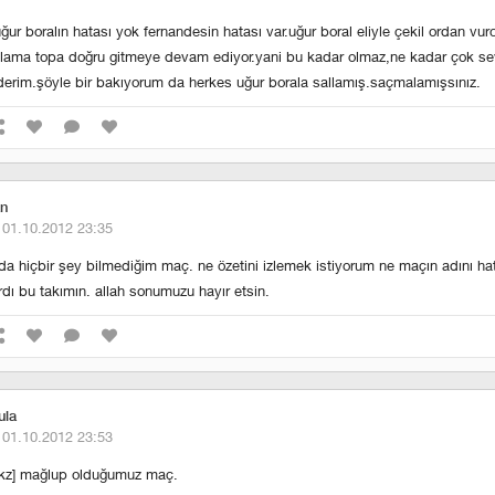
ğur boralın hatası yok fernandesin hatası var.uğur boral eliyle çekil ordan vu
lama topa doğru gitmeye devam ediyor.yani bu kadar olmaz,ne kadar çok s
 derim.şöyle bir bakıyorum da herkes uğur borala sallamış.saçmalamışsınız.
n
·
01.10.2012 23:35
a hiçbir şey bilmediğim maç. ne özetini izlemek istiyorum ne maçın adını ha
rdı bu takımın. allah sonumuzu hayır etsin.
ula
·
01.10.2012 23:53
bkz] mağlup olduğumuz maç.