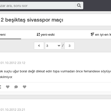
2 beşiktaş sivasspor maçı
yeni
yeni-eski
en iyi-en 
/
3
·
01.10.2012 23:12
tek suçlu uğur boral değil dikkat edin topa vurmadan önce fernandese söylü
kilmiyor.
·
01.10.2012 23:21