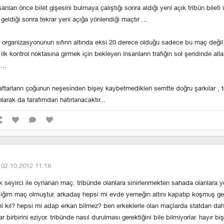
anları önce bilet gişesini bulmaya çalıştığı sonra aldığı yeni açık tribün bileti i
geldiği sonra tekrar yeni açığa yönlendiği maçtır ...
r organizasyonunun sıfırın altında eksi 20 derece olduğu sadece bu maç değil y
ilk kontrol noktasına girmek için bekleyen insanların trafiğin sol şeridinde al
...
ftarların çoğunun neşesinden bişey kaybetmedikleri semtte doğru şarkılar , t
larak da tarafımdan hatırlanacaktır...
·
02.10.2012 11:18
 seyirci ile oynanan maç. tribünde olanlara sinirlenmekten sahada olanlara y
iğim maç olmuştur. arkadaş hepsi mi evde yemeğin altını kapatıp koşmuş ge
 kıl? hepsi mi adap erkan bilmez? ben erkeklerle olan maçlarda statdan dah
r birbirini eziyor. tribünde nasıl durulması gerektiğini bile bilmiyorlar. hayır 