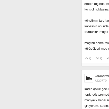
stadın dışında ins
kontrol noktasına 
yönetimin tarafta
kapalının önünde 
durdukları maçtır 
maçtan sonra tara
yürüdükleri maç o
0
0
karanartal
#230779 
kadın çoluk çocuk
tepki gösteremed
manyak? hepsi mi
çıkıyorum. kadınla