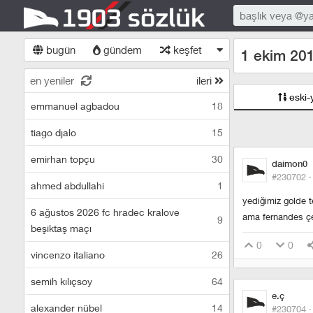
bugün
gündem
keşfet
1 ekim 201
en yeniler
ileri
eski-
emmanuel agbadou
18
tiago djalo
15
emirhan topçu
30
daimon0
#230702 
ahmed abdullahi
1
yediğimiz golde 
6 ağustos 2026 fc hradec kralove
ama fernandes çe
9
beşiktaş maçı
0
0
vincenzo italiano
26
semih kılıçsoy
64
e.ç
alexander nübel
14
#230704 