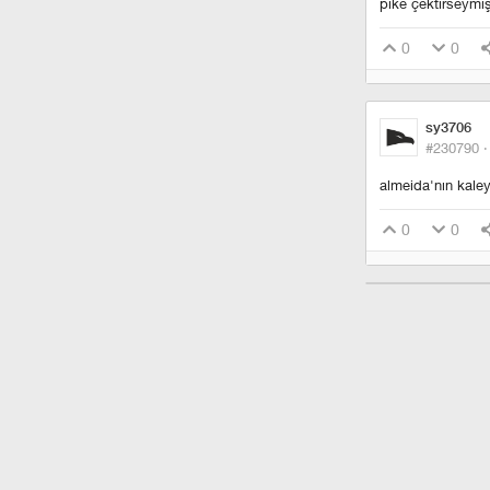
pike çektirseymiş
0
0
sy3706
#230790 
almeida'nın kaley
0
0