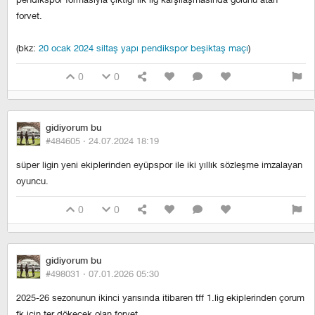
forvet.
(bkz:
20 ocak 2024 siltaş yapı pendikspor beşiktaş maçı
)
0
0
gidiyorum bu
#484605 ·
24.07.2024 18:19
süper ligin yeni ekiplerinden eyüpspor ile iki yıllık sözleşme imzalayan
oyuncu.
0
0
gidiyorum bu
#498031 ·
07.01.2026 05:30
2025-26 sezonunun ikinci yarısında itibaren tff 1.lig ekiplerinden çorum
fk için ter dökecek olan forvet.