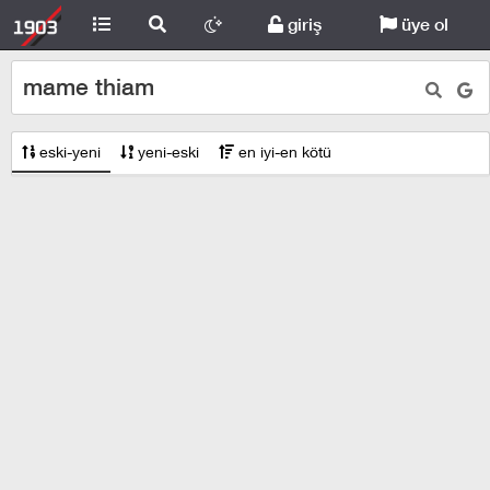
giriş
üye ol
mame thiam
eski-yeni
yeni-eski
en iyi-en kötü