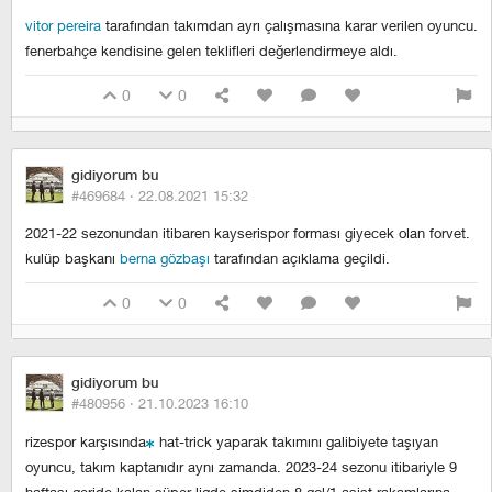
vitor pereira
tarafından takımdan ayrı çalışmasına karar verilen oyuncu.
fenerbahçe kendisine gelen teklifleri değerlendirmeye aldı.
0
0
gidiyorum bu
#469684 ·
22.08.2021 15:32
2021-22 sezonundan itibaren kayserispor forması giyecek olan forvet.
kulüp başkanı
berna gözbaşı
tarafından açıklama geçildi.
0
0
gidiyorum bu
#480956 ·
21.10.2023 16:10
rizespor karşısında
hat-trick yaparak takımını galibiyete taşıyan
oyuncu, takım kaptanıdır aynı zamanda. 2023-24 sezonu itibariyle 9