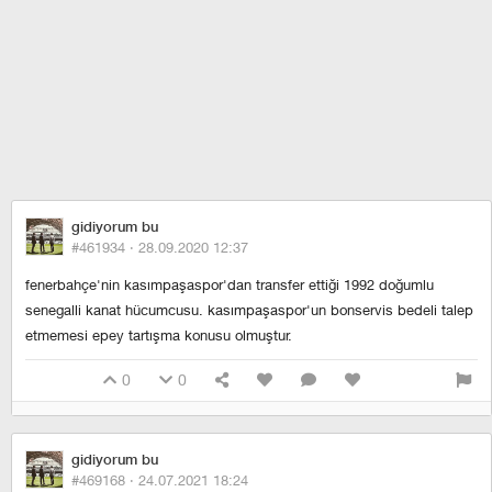
gidiyorum bu
#461934 ·
28.09.2020 12:37
fenerbahçe'nin kasımpaşaspor'dan transfer ettiği 1992 doğumlu
senegalli kanat hücumcusu. kasımpaşaspor'un bonservis bedeli talep
etmemesi epey tartışma konusu olmuştur.
0
0
gidiyorum bu
#469168 ·
24.07.2021 18:24