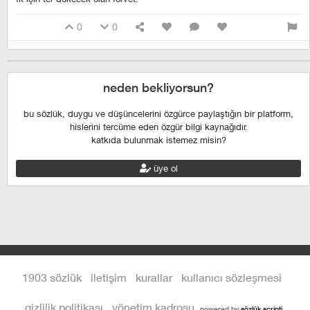
0
0
neden bekliyorsun?
bu sözlük, duygu ve düşüncelerini özgürce paylaştığın bir platform,
hislerini tercüme eden özgür bilgi kaynağıdır.
katkıda bulunmak istemez misin?
üye ol
1903 sözlük
iletişim
kurallar
kullanıcı sözleşmesi
gizlilik politikası
yönetim kadrosu
powered by
sözlük scripti