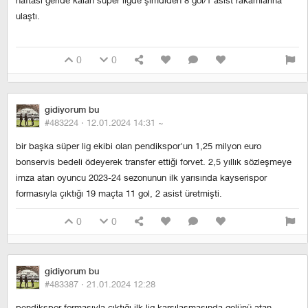
haftası geride kalan süper ligde şimdiden 8 gol/1 asist rakamlarına
ulaştı.
0
0
gidiyorum bu
#483224 ·
12.01.2024 14:31
~
bir başka süper lig ekibi olan pendikspor'un 1,25 milyon euro
bonservis bedeli ödeyerek transfer ettiği forvet. 2,5 yıllık sözleşmeye
imza atan oyuncu 2023-24 sezonunun ilk yarısında kayserispor
formasıyla çıktığı 19 maçta 11 gol, 2 asist üretmişti.
0
0
gidiyorum bu
#483387 ·
21.01.2024 12:28
pendikspor formasıyla çıktığı ilk lig karşılaşmasında golünü atan