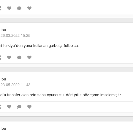
m bu
·
26.03.2022 15:25
ini türkiye'den yana kullanan gurbetçi futbolcu.
m bu
·
23.05.2022 11:43
'a transfer olan orta saha oyuncusu. dört yıllık sözleşme imzalamıştır.
m bu