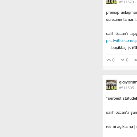
#511573 
prensip anlaşması
sürecinin tamamla
salih özcan’ı taşı
pic.twitter.com/u
— beşiktaş jk (@
0
0
gidiyoru
#511595 
"serbest statüdek
salih özcan'a şan
resmi açıklama | 