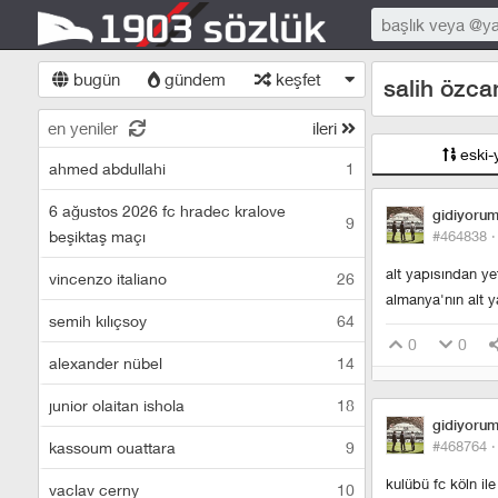
bugün
gündem
keşfet
salih özca
en yeniler
ileri
eski-
ahmed abdullahi
1
6 ağustos 2026 fc hradec kralove
gidiyoru
9
beşiktaş maçı
#464838 
alt yapısından ye
vincenzo italiano
26
almanya'nın alt y
semih kılıçsoy
64
0
0
alexander nübel
14
junior olaitan ishola
18
gidiyoru
#468764 
kassoum ouattara
9
kulübü fc köln il
vaclav cerny
10