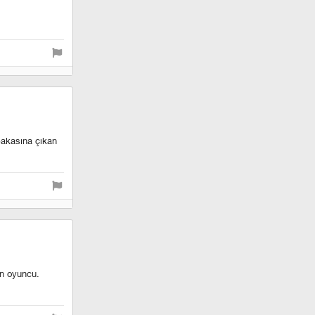
bakasına çıkan
en oyuncu.