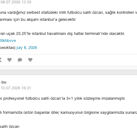
·
08.07.2026 12:33
na vardığımız serbest statüdeki milli futbolcu salih özcan, sağlık kontrolleri v
nması için bu akşam i̇stanbul’a gelecektir.
yan uçak 23.25’te i̇stanbul havalimanı dış hatlar terminali’nde olacaktır.
j5tkhbvve
besiktas)
july 8, 2026
m bu
·
10.07.2026 16:31
i profesyonel futbolcu salih özcan'la 3+1 yıllık sözleşme imzalanmıştır.
lı formamızla üstün başarılar diler, kamuoyunun bilgisine saygılarımızla sunarı
salih özcan