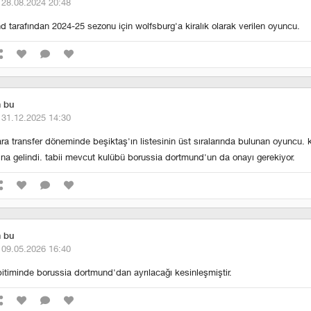
·
28.08.2024 20:48
 tarafından 2024-25 sezonu için wolfsburg'a kiralık olarak verilen oyuncu.
m bu
·
31.12.2025 14:30
a transfer döneminde beşiktaş'ın listesinin üst sıralarında bulunan oyuncu. 
a gelindi. tabii mevcut kulübü borussia dortmund'un da onayı gerekiyor.
m bu
·
09.05.2026 16:40
itiminde borussia dortmund'dan ayrılacağı kesinleşmiştir.