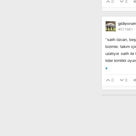
0
0
gidiyoru
#511861 
"salih özcan, beşi
bizimle. takım iç
uzatıyor. salih il
lider kimlikli oyun
0
0