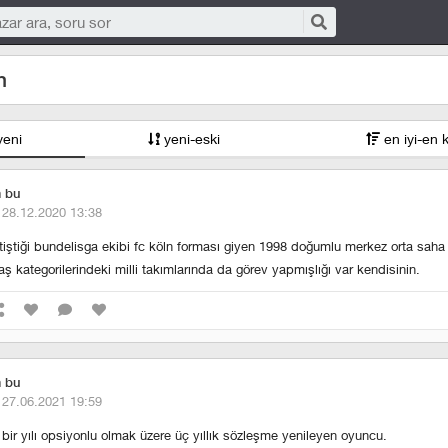
n
yeni
yeni-eski
en iyi-en 
m bu
·
28.12.2020 13:38
tiştiği bundelisga ekibi fc köln forması giyen 1998 doğumlu merkez orta sah
aş kategorilerindeki milli takımlarında da görev yapmışlığı var kendisinin.
m bu
·
27.06.2021 19:59
e bir yılı opsiyonlu olmak üzere üç yıllık sözleşme yenileyen oyuncu.