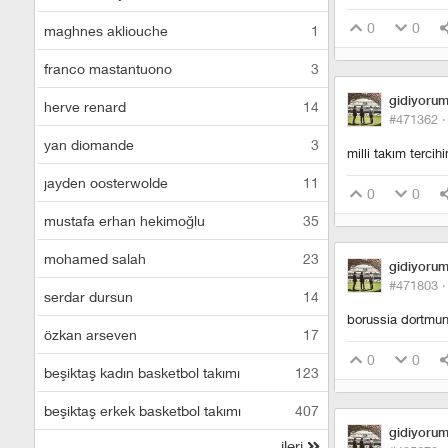
0
0
maghnes akliouche
1
franco mastantuono
3
gidiyoru
herve renard
14
#471362 
yan diomande
3
milli takım tercih
jayden oosterwolde
11
0
0
mustafa erhan hekimoğlu
35
mohamed salah
23
gidiyoru
#471803 
serdar dursun
14
borussia dortmund
özkan arseven
17
0
0
beşiktaş kadın basketbol takımı
123
beşiktaş erkek basketbol takımı
407
gidiyoru
ileri