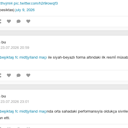
cthvjml4
pic.twitter.com/h2r9rowqf3
besiktas)
july 9, 2026
m bu
·
23.07.2026 20:59
eşiktaş fc midtjylland maçı
ile siyah-beyazlı forma altındaki ilk resmî müsa
m bu
·
23.07.2026 23:01
eşiktaş fc midtjylland maçı
nda orta sahadaki performansıyla oldukça sivril
n etti.