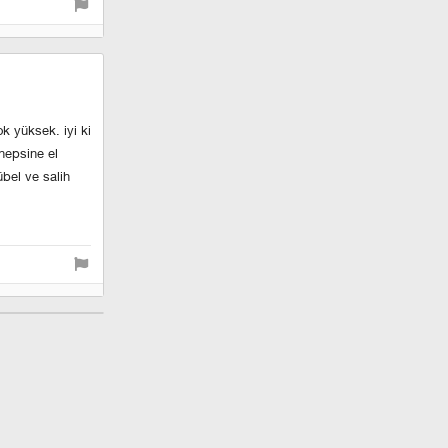
k yüksek. i̇yi ki
 hepsine el
übel ve salih