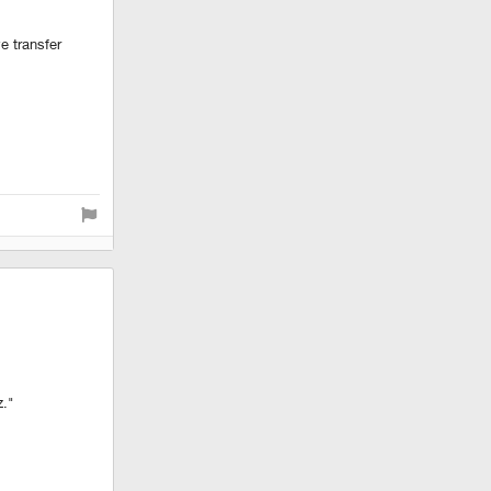
e transfer
z."