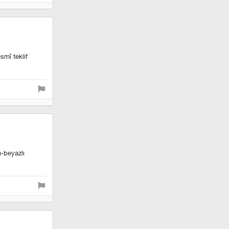
smî teklif
h-beyazlı