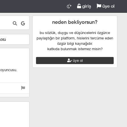
giriş
üye ol
neden bekliyorsun?
bu sözlük, duygu ve düşüncelerini özgürce
paylaştığın bir platform, hislerini tercüme eden
kötü
özgür bilgi kaynağıdır.
katkıda bulunmak istemez misin?
üye ol
a oyuncusu.