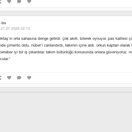
m bu
·
27.07.2026 22:13
ktaş'ın orta sahasına denge getirdi. çok akıllı, bilerek oynuyor, pas kalitesi ço
inde çimento oldu. nübel'i canlandırdı, takımın içine aldı. orkun kaptan olarak
e beraber iyi bir iş çıkardılar. takım bütünlüğü konusunda onlara güveniyoruz. n
cular."