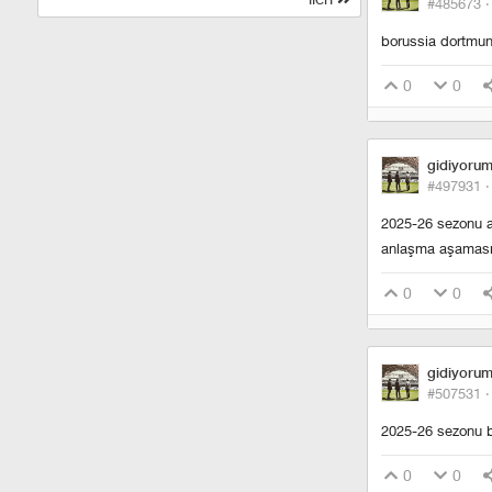
#485673 
borussia dortmund
0
0
gidiyoru
#497931 
2025-26 sezonu ar
anlaşma aşamasın
0
0
gidiyoru
#507531 
2025-26 sezonu b
0
0