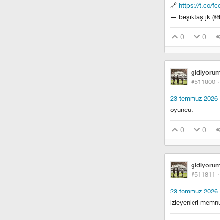
🔗
https://t.co/fc
— beşiktaş jk (@
0
0
gidiyoru
#511800 
23 temmuz 2026 b
oyuncu.
0
0
gidiyoru
#511811 
23 temmuz 2026 b
izleyenleri memnu