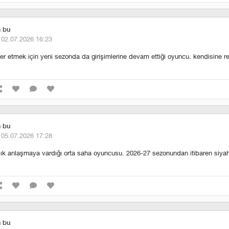
m bu
·
02.07.2026 16:23
fer etmek için yeni sezonda da girişimlerine devam ettiği oyuncu. kendisine re
m bu
·
05.07.2026 17:28
llık anlaşmaya vardığı orta saha oyuncusu. 2026-27 sezonundan itibaren siya
m bu