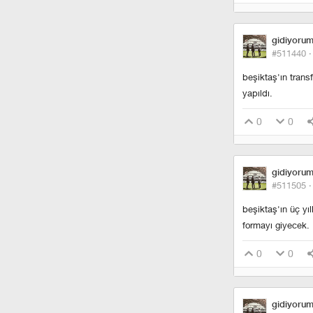
gidiyoru
#511440 
beşiktaş'ın trans
yapıldı.
0
0
gidiyoru
#511505 
beşiktaş'ın üç yı
formayı giyecek.
0
0
gidiyoru