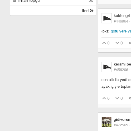
emirhan topçu
30
ileri
koktengri
#446964 
(bkz:
götü yere y
0
0
kerami pe
#456206 
son altı ila yedi
ayak içiyle topla
0
0
gidiyoru
#472565 