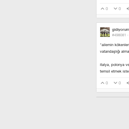
0
0
gidiyoru
#498081 
"ailemin kökenle
vatandaşlığı alm
i̇talya, polonya
temsil etmek iste
0
0