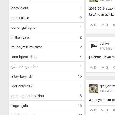
andy diouf
1
2015-2016 sezonun
tarafından açıkl
emre bilgin
12
0
0
conor gallagher
1
mithat pala
2
curryy
muhaymin mustafa
2
#401489 
jens hjertö-dahl
4
juventus'un 40 mi
gabriele guarino
1
0
0
altay bayındır
15
igor drapinski
1
gidiyoru
#403469 
emmanuel agbadou
18
32 milyon euro bo
tiago djalo
15
0
0