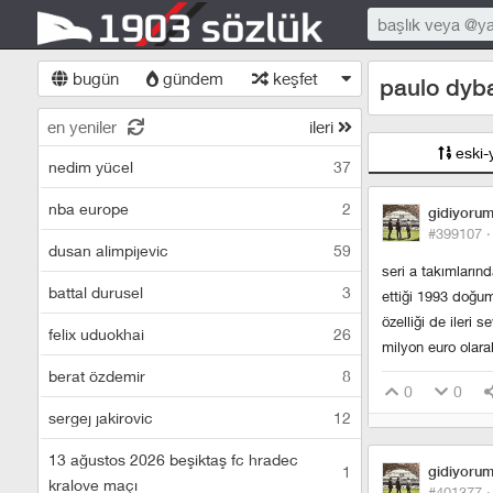
bugün
gündem
keşfet
paulo dyb
en yeniler
ileri
eski-
nedim yücel
37
nba europe
2
gidiyoru
#399107 
dusan alimpijevic
59
seri a takımların
battal durusel
3
ettiği 1993 doğum
özelliği de ileri 
felix uduokhai
26
milyon euro olara
berat özdemir
8
0
0
sergej jakirovic
12
13 ağustos 2026 beşiktaş fc hradec
1
gidiyoru
kralove maçı
#401377 