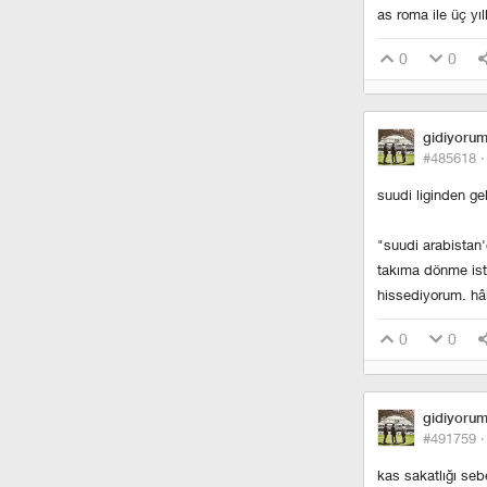
as roma ile üç yı
0
0
gidiyoru
#485618 
suudi liginden ge
"suudi arabistan'
takıma dönme iste
hissediyorum. hâl
0
0
gidiyoru
#491759 
kas sakatlığı se