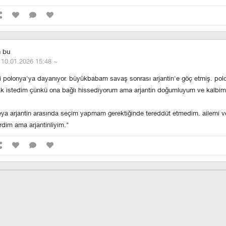
m bu
·
10.01.2026 15:48
~
ri polonya'ya dayanıyor. büyükbabam savaş sonrası arjantin'e göç etmiş. pol
ak istedim çünkü ona bağlı hissediyorum ama arjantin doğumluyum ve kalbim
 veya arjantin arasında seçim yapmam gerektiğinde tereddüt etmedim. ailemi
rdim ama arjantinliyim."