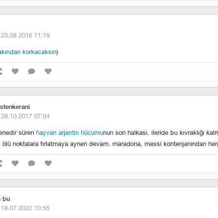
·
23.09.2016 11:19
akından korkacaksın
)
stenkerani
·
28.10.2017 07:04
 senedir süren
hayvan arjantin hücumu
nun son halkası. ileride bu kıvraklığı kal
rı ölü noktalara fırlatmaya aynen devam. maradona, messi kontenjanından her
m bu
·
18.07.2022 10:55