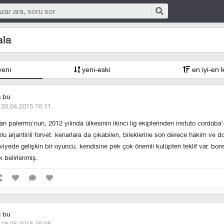
ala
yeni
yeni-eski
en iyi-en 
m bu
·
20.04.2015 10:11
dan palermo'nun, 2012 yılında ülkesinin ikinci lig ekiplerinden instuto cordoba
lu arjantinli forvet. kenarlara da çıkabilen, bileklerine son derece hakim ve do
seviyede gelişkin bir oyuncu. kendisine pek çok önemli kulüpten teklif var. bon
k belirlenmiş.
m bu
·
18.05.2015 16:05