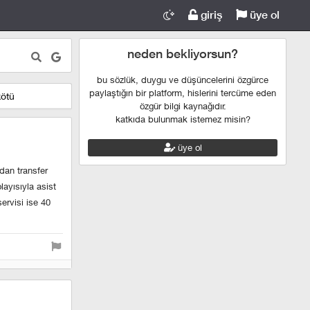
giriş
üye ol
neden bekliyorsun?
bu sözlük, duygu ve düşüncelerini özgürce
paylaştığın bir platform, hislerini tercüme eden
kötü
özgür bilgi kaynağıdır.
katkıda bulunmak istemez misin?
üye ol
'dan transfer
layısıyla asist
servisi ise 40