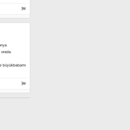
onya
 orada.
 ve büyükbabamı