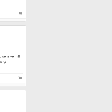
 şehir ve milli
i iyi