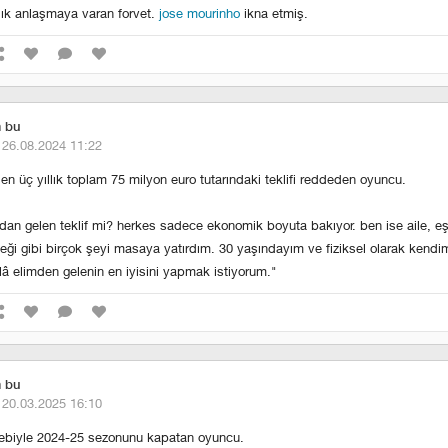
llık anlaşmaya varan forvet.
jose mourinho
ikna etmiş.
m bu
·
26.08.2024 11:22
len üç yıllık toplam 75 milyon euro tutarındaki teklifi reddeden oyuncu.
dan gelen teklif mi? herkes sadece ekonomik boyuta bakıyor. ben ise aile, eş,
ği gibi birçok şeyi masaya yatırdım. 30 yaşındayım ve fiziksel olarak kendim
â elimden gelenin en iyisini yapmak istiyorum."
m bu
·
20.03.2025 16:10
bebiyle 2024-25 sezonunu kapatan oyuncu.