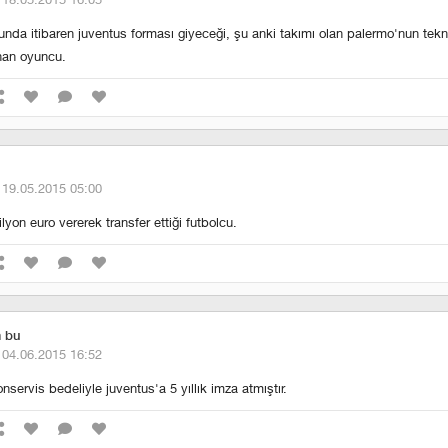
da itibaren juventus forması giyeceği, şu anki takımı olan palermo'nun tekn
anan oyuncu.
·
19.05.2015 05:00
lyon euro vererek transfer ettiği futbolcu.
m bu
·
04.06.2015 16:52
nservis bedeliyle juventus'a 5 yıllık imza atmıştır.