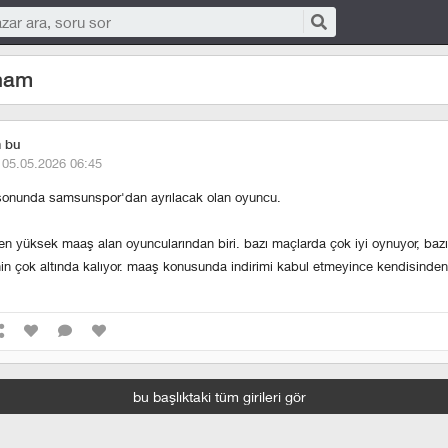
cham
m bu
·
05.05.2026 06:45
sonunda samsunspor'dan ayrılacak olan oyuncu.
en yüksek maaş alan oyuncularından biri. bazı maçlarda çok iyi oynuyor, baz
in çok altında kalıyor. maaş konusunda indirimi kabul etmeyince kendisinden
bu başlıktaki tüm girileri gör