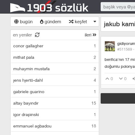
bugün
gündem
keşfet
jakub kami
en yeniler
ileri
gidiyoru
conor gallagher
1
#511569 
mithat pala
2
benfica'nın 17 mi
doğumlu polonyalı
muhaymin mustafa
2
0
0
jens hjertö-dahl
4
gabriele guarino
1
altay bayındır
15
igor drapinski
1
emmanuel agbadou
18