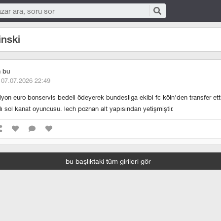
nski
m bu
·
07.07.2026 22:49
lyon euro bonservis bedeli ödeyerek bundesliga ekibi fc köln'den transfer ett
 sol kanat oyuncusu. lech poznan alt yapısından yetişmiştir.
bu başlıktaki tüm girileri gör