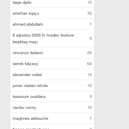
tiago djalo
15
emirhan topçu
30
ahmed abdullahi
1
6 ağustos 2026 fc hradec kralove
9
beşiktaş maçı
vincenzo italiano
26
semih kılıçsoy
64
alexander nübel
14
junior olaitan ishola
18
kassoum ouattara
9
vaclav cerny
10
maghnes akliouche
1