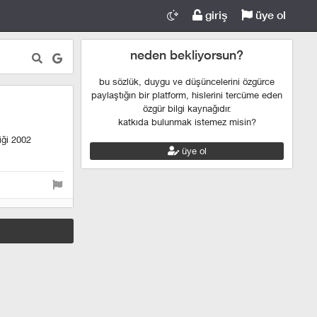
giriş
üye ol
neden bekliyorsun?
bu sözlük, duygu ve düşüncelerini özgürce
paylaştığın bir platform, hislerini tercüme eden
özgür bilgi kaynağıdır.
katkıda bulunmak istemez misin?
iği 2002
üye ol