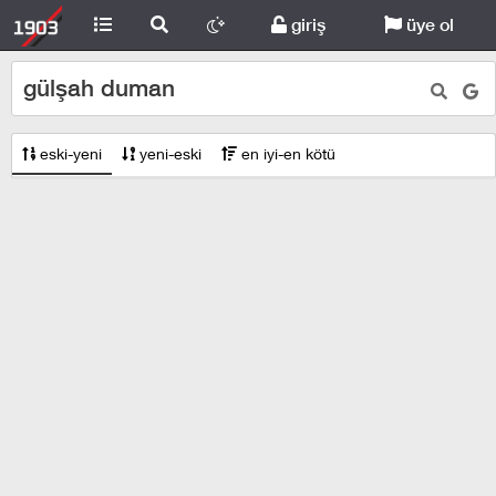
giriş
üye ol
gülşah duman
eski-yeni
yeni-eski
en iyi-en kötü