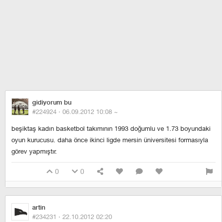
gidiyorum bu
#224924 ·
06.09.2012 10:08
~
beşiktaş kadın basketbol takımının 1993 doğumlu ve 1.73 boyundaki
oyun kurucusu. daha önce ikinci ligde mersin üniversitesi formasıyla
görev yapmıştır.
0
0
artin
#234231 ·
22.10.2012 02:20