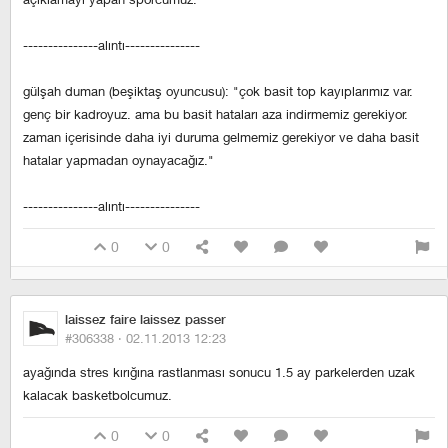
---------------alıntı---------------
gülşah duman (beşiktaş oyuncusu): "çok basit top kayıplarımız var.
genç bir kadroyuz. ama bu basit hataları aza indirmemiz gerekiyor.
zaman içerisinde daha iyi duruma gelmemiz gerekiyor ve daha basit
hatalar yapmadan oynayacağız."
---------------alıntı---------------
0
0
laissez faire laissez passer
#306338 ·
02.11.2013 12:23
ayağında stres kırığına rastlanması sonucu 1.5 ay parkelerden uzak
kalacak basketbolcumuz.
0
0