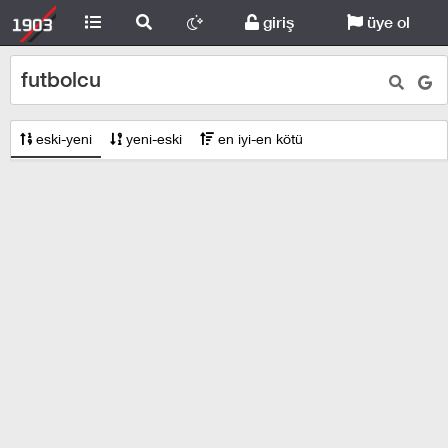
giriş
üye ol
futbolcu
eski-yeni
yeni-eski
en iyi-en kötü