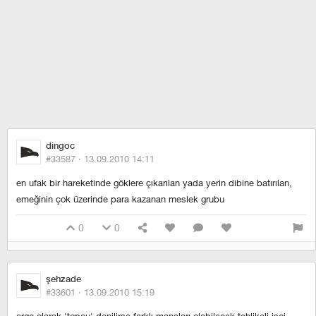
dingoc
#33587 ·
13.09.2010 14:11
en ufak bir hareketinde göklere çıkarılan yada yerin dibine batırılan,
emeğinin çok üzerinde para kazanan meslek grubu
0
0
şehzade
#33601 ·
13.09.2010 15:19