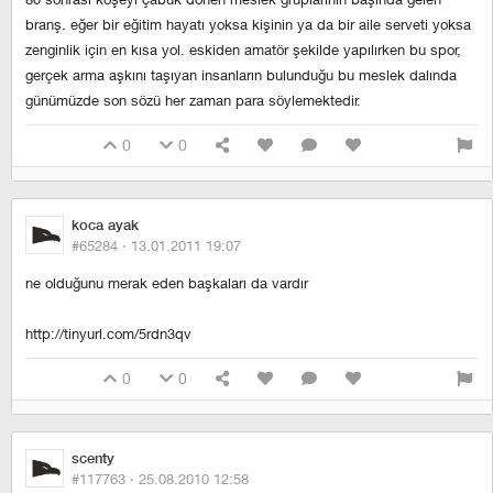
branş. eğer bir eğitim hayatı yoksa kişinin ya da bir aile serveti yoksa
zenginlik için en kısa yol. eskiden amatör şekilde yapılırken bu spor,
gerçek arma aşkını taşıyan insanların bulunduğu bu meslek dalında
günümüzde son sözü her zaman para söylemektedir.
0
0
koca ayak
#65284 ·
13.01.2011 19:07
ne olduğunu merak eden başkaları da vardır
http://tinyurl.com/5rdn3qv
0
0
scenty
#117763 ·
25.08.2010 12:58