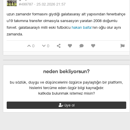
#499787 ·
25.02.2026 21:57
uzun zamandır formasını giydiği galatasaray alt yapısından fenerbahçe
u19 takımına transfer olmasıyla sansasyon yaratan 2008 doğumlu
forvet. galatasaraylı milli eski futbolcu
hakan balta
'nın oğlu olur aynı
zamanda.
0
0
neden bekliyorsun?
bu sözlük, duygu ve düşüncelerini özgürce paylaştığın bir platform,
hislerini tercüme eden özgür bilgi kaynağıdır.
katkıda bulunmak istemez misin?
üye ol