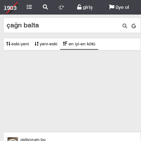
giriş
üye ol
çağrı balta
eski-yeni
yeni-eski
en iyi-en kötü
gidiyorum bu