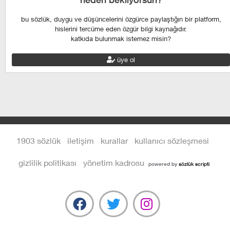
bu sözlük, duygu ve düşüncelerini özgürce paylaştığın bir platform,
hislerini tercüme eden özgür bilgi kaynağıdır.
katkıda bulunmak istemez misin?
üye ol
1903 sözlük
iletişim
kurallar
kullanıcı sözleşmesi
gizlilik politikası
yönetim kadrosu
powered by
sözlük scripti
ica louis vuitton
fake louis vuitton
replica louis vuitton shoes
louis vuitton shoes replica