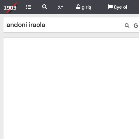
giriş
üye ol
andoni iraola