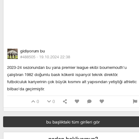
gidiyorum bu
#488505 ·
19.10.2024 22:38
2023-24 sezonundan bu yana premier league ekibi bournemouth'u
çalıştıran 1982 doğumlu bask kökenli ispanyol teknik direktör.
futbolculuk kariyerinin çok büyük kısmını alt yapısından yetiştiği athletic
bilbao'da geçirmiştir.
0
0
bu başlıktaki tüm girileri gör
neden bekliyorsun?