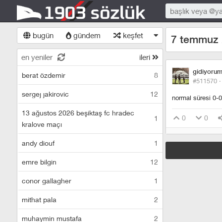
bugün
gündem
keşfet
7 temmuz 
en yeniler
ileri
gidiyoru
berat özdemir
8
#511570 
sergej jakirovic
12
normal süresi 0-0
13 ağustos 2026 beşiktaş fc hradec
0
0
1
kralove maçı
andy diouf
1
emre bilgin
12
conor gallagher
1
mithat pala
2
muhaymin mustafa
2