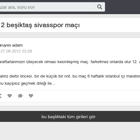
2 beşiktaş sivasspor maçı
uruyen adam
·
27.09.2012 23:28
raftarlarımızın izleyecek olması kesinleşmiş maç. farketmez onlarda olur 12.
 alırız derbi öncesi. bir de küçük bir not. bu maç 6 haftalık istanbul içi marat
u kayıpsız geçmek dileği ile...
bu başlıktaki tüm girileri gör