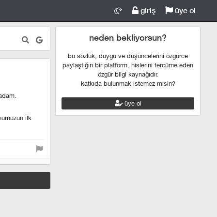
giriş
üye ol
neden bekliyorsun?
bu sözlük, duygu ve düşüncelerini özgürce
paylaştığın bir platform, hislerini tercüme eden
özgür bilgi kaynağıdır.
katkıda bulunmak istemez misin?
 adam.
üye ol
onumuzun ilk