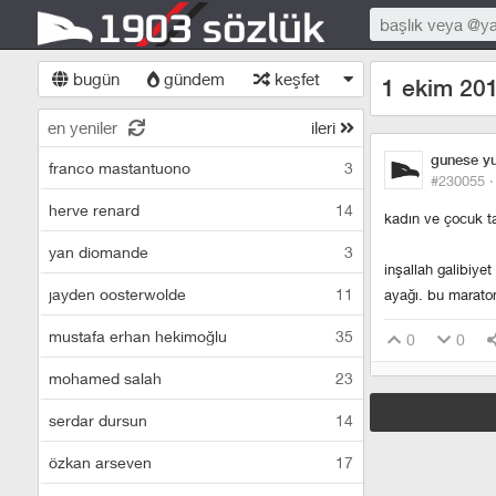
bugün
gündem
keşfet
1 ekim 201
en yeniler
ileri
gunese y
franco mastantuono
3
#230055 
herve renard
14
kadın ve çocuk ta
yan diomande
3
inşallah galibiyet
jayden oosterwolde
11
ayağı. bu maraton
mustafa erhan hekimoğlu
35
0
0
mohamed salah
23
serdar dursun
14
özkan arseven
17