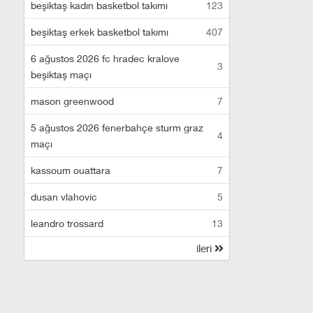
beşiktaş kadın basketbol takımı
123
beşiktaş erkek basketbol takımı
407
6 ağustos 2026 fc hradec kralove
3
beşiktaş maçı
mason greenwood
7
5 ağustos 2026 fenerbahçe sturm graz
4
maçı
kassoum ouattara
7
dusan vlahovic
5
leandro trossard
13
ileri