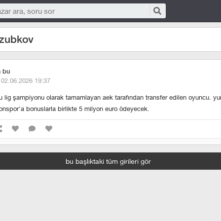
 zubkov
m bu
·
02.06.2026 19:37
 lig şampiyonu olarak tamamlayan aek tarafından transfer edilen oyuncu. yu
zonspor'a bonuslarla birlikte 5 milyon euro ödeyecek.
bu başlıktaki tüm girileri gör