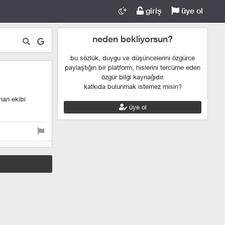
giriş
üye ol
neden bekliyorsun?
bu sözlük, duygu ve düşüncelerini özgürce
paylaştığın bir platform, hislerini tercüme eden
özgür bilgi kaynağıdır.
katkıda bulunmak istemez misin?
nan ekibi
üye ol