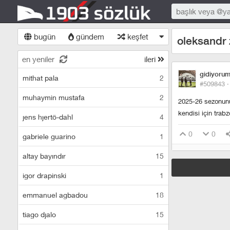
bugün
gündem
keşfet
oleksandr
en yeniler
ileri
gidiyoru
mithat pala
2
#509843 
muhaymin mustafa
2
2025-26 sezonunu
kendisi için trab
jens hjertö-dahl
4
0
0
gabriele guarino
1
altay bayındır
15
igor drapinski
1
emmanuel agbadou
18
tiago djalo
15