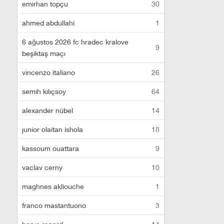
emirhan topçu
30
ahmed abdullahi
1
6 ağustos 2026 fc hradec kralove
9
beşiktaş maçı
vincenzo italiano
26
semih kılıçsoy
64
alexander nübel
14
junior olaitan ishola
18
kassoum ouattara
9
vaclav cerny
10
maghnes akliouche
1
franco mastantuono
3