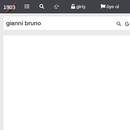
giriş
üye ol
gianni bruno