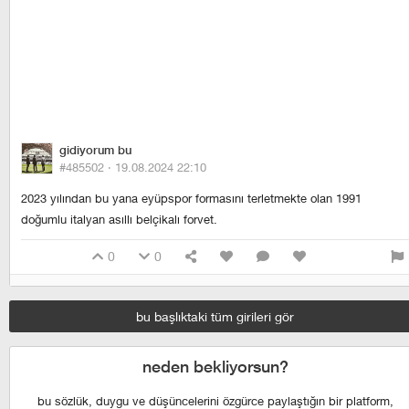
gidiyorum bu
#485502 ·
19.08.2024 22:10
2023 yılından bu yana eyüpspor formasını terletmekte olan 1991
doğumlu italyan asıllı belçikalı forvet.
0
0
bu başlıktaki tüm girileri gör
neden bekliyorsun?
bu sözlük, duygu ve düşüncelerini özgürce paylaştığın bir platform,