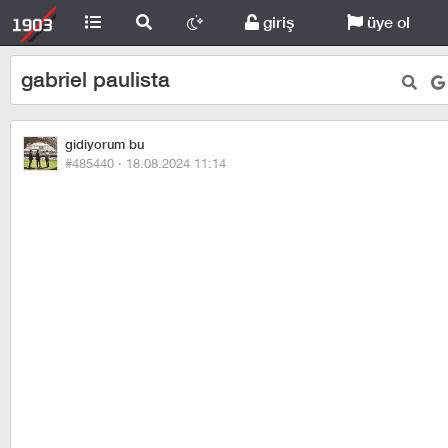
giriş
üye ol
gabriel paulista
gidiyorum bu
#485440 ·
18.08.2024 11:14