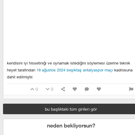
kendisini iyi hissetiniği ve oynamak istediğini söylemesi üzerine teknik
heyet tarafından
18 ağustos 2024 beşiktaş antalyaspor maçı
kadrosuna
dahil edilmiştir.
0
0
bu başlıktaki tüm girileri gör
neden bekliyorsun?