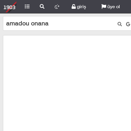
giriş
üye ol
amadou onana