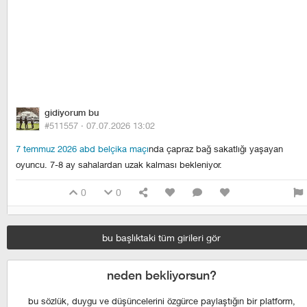
gidiyorum bu
#511557 ·
07.07.2026 13:02
7 temmuz 2026 abd belçika maçı
nda çapraz bağ sakatlığı yaşayan
oyuncu. 7-8 ay sahalardan uzak kalması bekleniyor.
0
0
bu başlıktaki tüm girileri gör
neden bekliyorsun?
bu sözlük, duygu ve düşüncelerini özgürce paylaştığın bir platform,