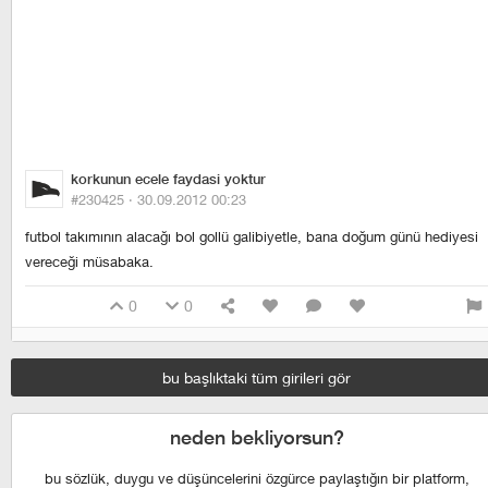
korkunun ecele faydasi yoktur
#230425 ·
30.09.2012 00:23
futbol takımının alacağı bol gollü galibiyetle, bana doğum günü hediyesi
vereceği müsabaka.
0
0
bu başlıktaki tüm girileri gör
neden bekliyorsun?
bu sözlük, duygu ve düşüncelerini özgürce paylaştığın bir platform,